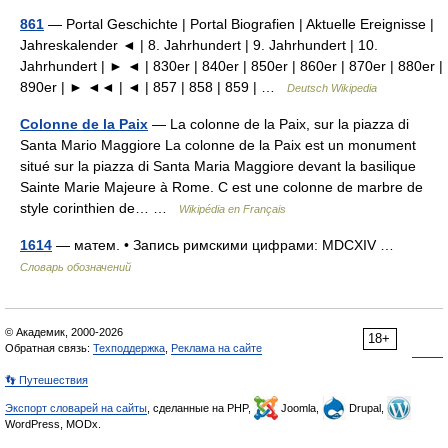
861
— Portal Geschichte | Portal Biografien | Aktuelle Ereignisse |
Jahreskalender ◄ | 8. Jahrhundert | 9. Jahrhundert | 10.
Jahrhundert | ► ◄ | 830er | 840er | 850er | 860er | 870er | 880er |
890er | ► ◄◄ | ◄ | 857 | 858 | 859 | …
Deutsch Wikipedia
Colonne de la Paix
— La colonne de la Paix, sur la piazza di
Santa Mario Maggiore La colonne de la Paix est un monument
situé sur la piazza di Santa Maria Maggiore devant la basilique
Sainte Marie Majeure à Rome. C est une colonne de marbre de
style corinthien de… …
Wikipédia en Français
1614
— матем. • Запись римскими цифрами: MDCXIV …
Словарь обозначений
© Академик, 2000-2026
18+
Обратная связь:
Техподдержка
,
Реклама на сайте
👣 Путешествия
Экспорт словарей на сайты
, сделанные на PHP,
Joomla,
Drupal,
WordPress, MODx.