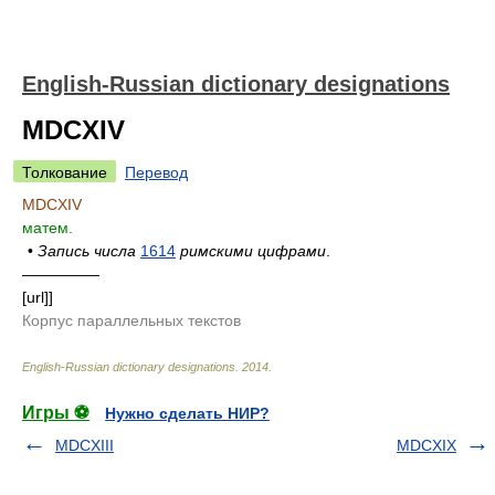
English-Russian dictionary designations
MDCXIV
Толкование
Перевод
MDCXIV
матем.
•
Запись числа
1614
римскими цифрами
.
—————
[url]]
Корпус параллельных текстов
English-Russian dictionary designations
.
2014
.
Игры ⚽
Нужно сделать НИР?
MDCXIII
MDCXIX