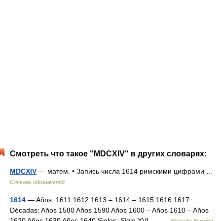
Смотреть что такое "MDCXIV" в других словарях:
MDCXIV
— матем. • Запись числа 1614 римскими цифрами …
Словарь обозначений
1614
— Años: 1611 1612 1613 – 1614 – 1615 1616 1617
Décadas: Años 1580 Años 1590 Años 1600 – Años 1610 – Años
1620 Años 1630 Años 1640 Siglos: Siglo XVI – …